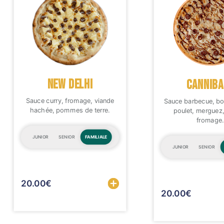
NEW DELHI
CANNIBA
Sauce curry, fromage, viande
Sauce barbecue, bo
hachée, pommes de terre.
poulet, merguez
fromage.
JUNIOR
SENIOR
FAMILIALE
JUNIOR
SENIOR
Sélectionner
20.00
€
20.00
€