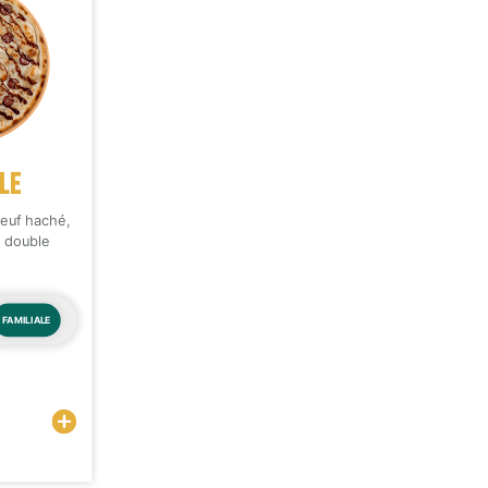
LE
euf haché,
, double
FAMILIALE
Sélectionner