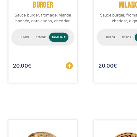
Mobile
BURGER
MILAN
Sauce burger, fromage, viande
Sauce burger, froma
Programme De Fidélité
hachée, cornichons, cheddar.
cheddar, oig
Avis
JUNIOR
SENIOR
FAMILIALE
JUNIOR
SENIOR
Mon Compte
Notre Restaurant
Sélectionner
20.00
€
20.00
€
Zones de Livraison