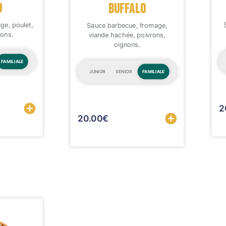
O
BUFFALO
ge, poulet,
Sauce barbecue, fromage,
nons.
viande hachée, poivrons,
oignons.
FAMILIALE
JUNIOR
SENIOR
FAMILIALE
Sélectionner
2
20.00
€