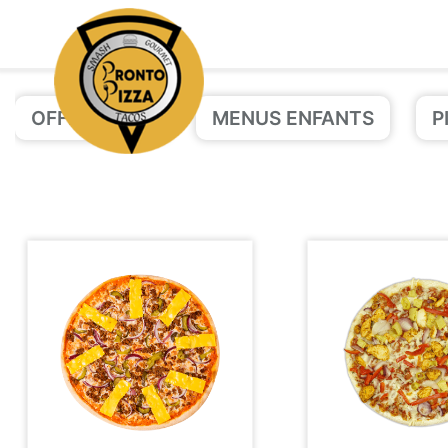
OFFRE PIZZA
MENUS ENFANTS
P
Accueil
Allergènes
Charte Qualité
C.G.V
Contact
Mentions Légales